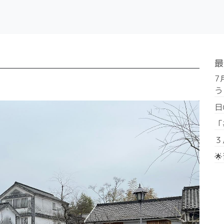
最
7
う
日
「
３
