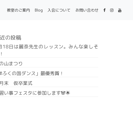
教室のご案内
Blog
入会について
お問い合わせ
近の投稿
月18日は麗奈先生のレッスン。みんな楽しそ
！
の山まつり
#ふくの国ダンス」最優秀賞！
月末 仮卒業式
習い事フェスタに参加します🐼🌟