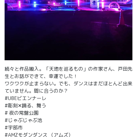
続々と作品搬入。「天地を巡るもの」の作家さん、戸田先
生とお話ができて、幸運でした！
ワクワクが止まらない。でも、ダンスはまだほとんど出来
ていません。間に合うのか？
#UBEビエンナーレ
#彫刻✕踊る、舞う
# 夜の常盤公園
#じゃぶじゃぶ池
#宇部市
#AMZモダンダンス （アムズ）