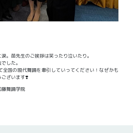
に涙。苗先生のご挨拶は笑ったり泣いたり。
会でした。
て全国の現代舞踊を牽引していってください！なぜかも
ございます❣️
加藤舞踊学院