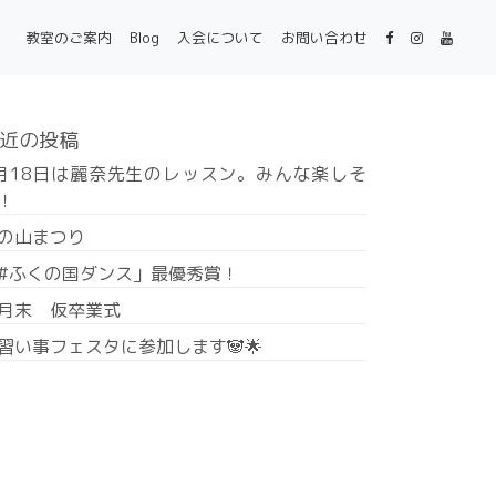
教室のご案内
Blog
入会について
お問い合わせ
近の投稿
月18日は麗奈先生のレッスン。みんな楽しそ
！
の山まつり
#ふくの国ダンス」最優秀賞！
月末 仮卒業式
習い事フェスタに参加します🐼🌟