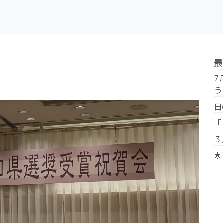
最
7
う
日
「
３
